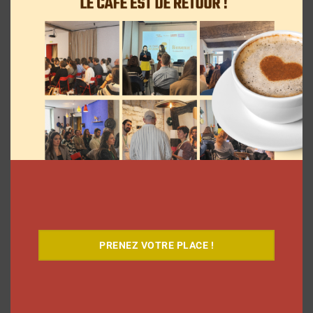
7 séries sur les influenceurs et les
réseaux sociaux à regarder cet été sur
Netflix
PRENEZ VOTRE PLACE !
Clara Phelippeaux
5 août 2026