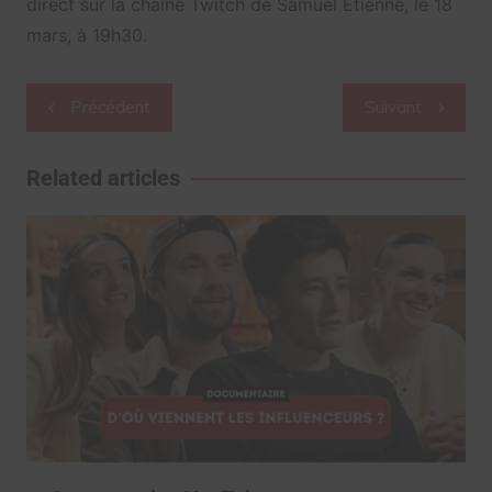
direct sur la chaîne Twitch de Samuel Etienne, le 18
mars, à 19h30.
Navigation
Précédent
Suivant
de
l’article
Related articles