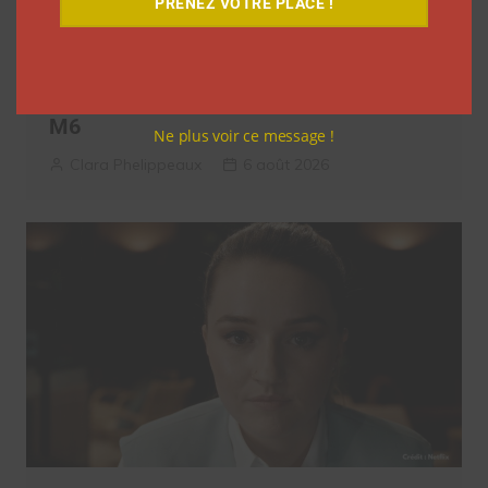
PRENEZ VOTRE PLACE !
Coupe du Monde 2026: comment
l’agence L’Intrus a « réconcilié »
marques et créateurs de contenu avec
M6
Ne plus voir ce message !
Clara Phelippeaux
6 août 2026