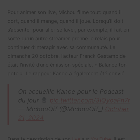
Pour animer son live, Michou filme tout: quand il
dort, quand il mange, quand il joue. Lorsqu’il doit
s’absenter pour aller se laver, par exemple, il fait en
sorte qu’un autre streamer prenne le relais pour
continuer d’interagir avec sa communauté. Le
dimanche 20 octobre, l’acteur Franck Gastambide
était l’invité d’une émission spéciale, « Balance ton
pote ». Le rappeur Kanoe a également été convié.
On accueille Kanoe pour le Podcast
du jour
pic.twitter.com/3IQyoaFn7r
— MichouOff (@MichouOff_)
October
21, 2024
Dans la description de son
live
sur
YouTube
, il est