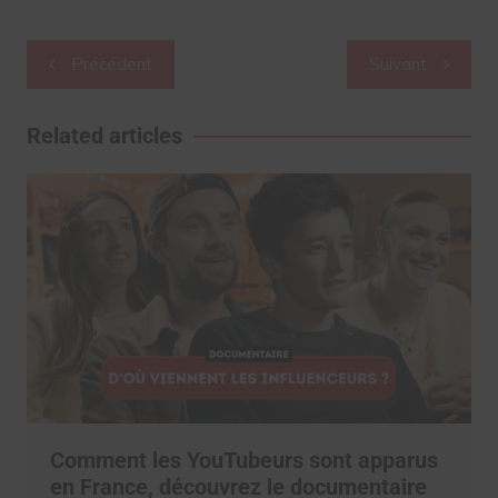
Navigation
Précédent
Suivant
de
l’article
Related articles
Comment les YouTubeurs sont apparus
en France, découvrez le documentaire