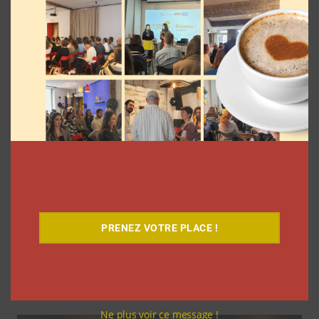
Coupe du Monde 2026: comment
l’agence L’Intrus a « réconcilié »
PRENEZ VOTRE PLACE !
marques et créateurs de contenu avec
M6
Clara Phelippeaux
6 août 2026
Ne plus voir ce message !