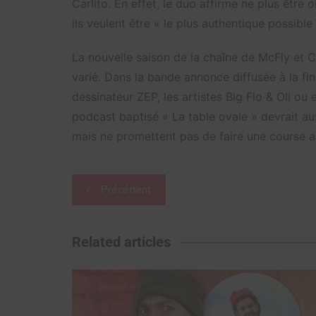
Carlito. En effet, le duo affirme ne plus être
ils veulent être « le plus authentique possibl
La nouvelle saison de la chaîne de McFly et C
varié. Dans la bande annonce diffusée à la fi
dessinateur ZEP, les artistes Big Flo & Oli o
podcast baptisé « La table ovale » devrait aus
mais ne promettent pas de faire une course a
Navigation
Précédent
de
l’article
Related articles