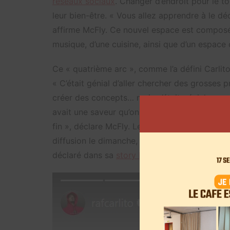
réseaux sociaux
. Changer d’endroit pour le t
leur bien-être. « Vous allez apprendre à le dé
affirme McFly. Ce nouvel espace est composé d
musique, d’une cuisine, ainsi que d’un espace 
Ce « quatrième arc », comme l’a défini Carlit
« C’était génial d’aller chercher des grosses p
créer des concepts… mais c’était génial quand i
avait une saveur qu’on a perdu avec le temps 
fin », déclare McFly. Les deux papas veulent 
diffusion le dimanche, c’est terminé, car on veut
déclaré dans sa
story Instagram,
« c’est ciao l