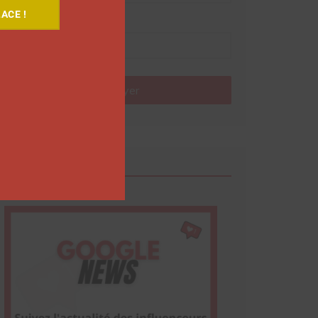
ACE !
Nom
Envoyer
Google News