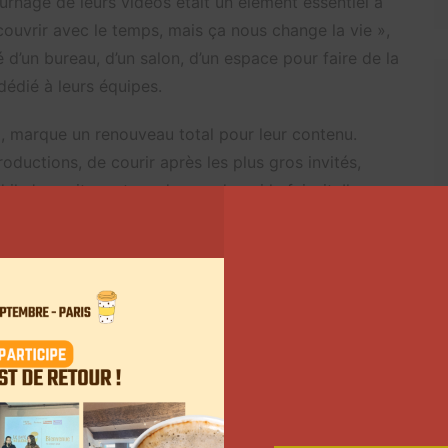
ournage de leurs vidéos était un élément essentiel à
couvrir avec le temps, mais ça nous change la vie »,
’un bureau, d’un salon, d’un espace pour faire de la
dédié à leurs équipes.
o, marque un renouveau total pour leur contenu.
roductions, de courir après les plus gros invités,
l n’y avait pas trop de monde qui le faisait. Il y
après y avoir goûter et on perdait ce naturel sur la
proposer un contenu plus simple et plus régulier. « La
 être en famille », explique Carlito. Il a d’ailleurs
a spirale infernale ».