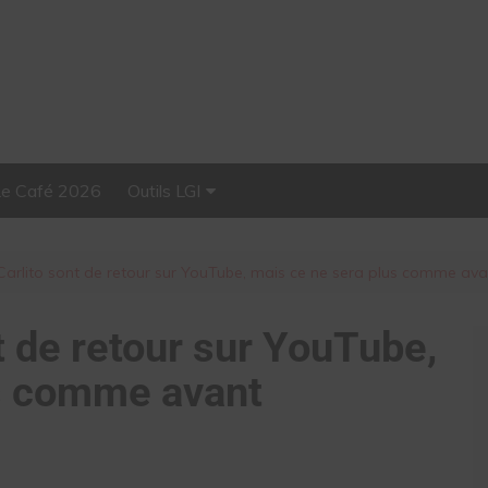
Le Café 2026
Outils LGI
Stellar, plateforme
d’influence tout-en-un
 Carlito sont de retour sur YouTube, mais ce ne sera plus comme ava
t de retour sur YouTube,
us comme avant