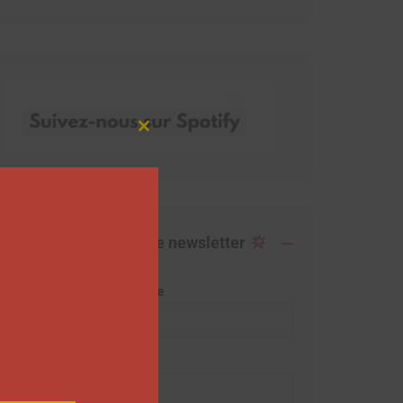
Close
this
module
Abonnez-vous à notre newsletter
Adresse de messagerie
Prénom