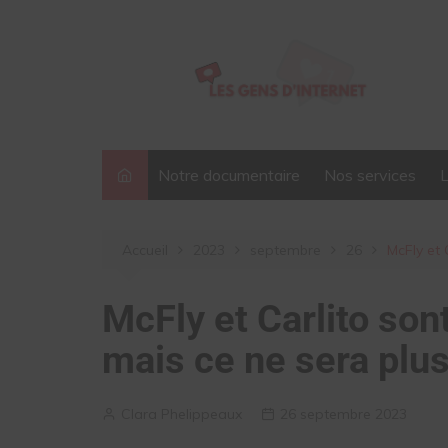
Aller
au
contenu
Notre documentaire
Nos services
Accueil
2023
septembre
26
McFly et
McFly et Carlito son
mais ce ne sera pl
Clara Phelippeaux
26 septembre 2023