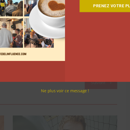
vous inspire le plus » écrit-elle dans une storie.
PRENEZ VOTRE PL
de vue, mais surtout leur message. Au-delà de parler
ter leur communauté pour voter pour un candidat en
tre compte
Instagram
,
YouTube
et
TikTok
 vidéos « Les Gens de la politique ».
Suivant
Ne plus voir ce message !