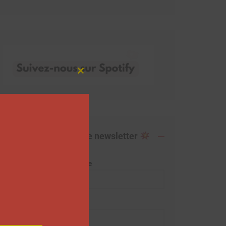
Close
this
module
Abonnez-vous à notre newsletter
Adresse de messagerie
Prénom