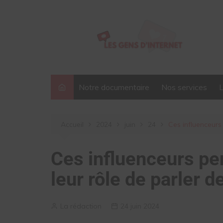
Aller
au
contenu
Notre documentaire
Nos services
Accueil
2024
juin
24
Ces influenceurs 
Ces influenceurs pe
leur rôle de parler d
La rédaction
24 juin 2024