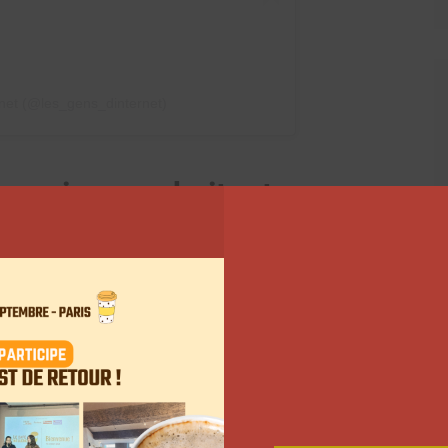
rnet (@les_gens_dinternet)
rs qui ne souhaitent pas
ons législatives ?
 de l’extrême droite en tête des votes, de nombreux
er leurs communautés à la politique. Mais tous ne
InShape. Pour lui, le vote est « une droit et un devoir
 son rôle de lire les programmes électoraux à la place
tagrameuse Mllexchloé. Pour elle, « notre place n’est
assez grands et intelligents pour lire des