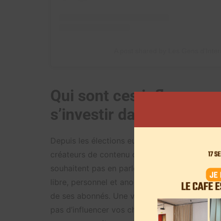
A post shared by Les Gens d'Inte
Qui sont ces influenceu
s’investir dans les électi
Depuis les élections européennes et l’arrivée
créateurs de contenu ont choisi de sensibilis
souhaitent pas en parler. C’est le cas de Tibo 
libre, personnel et anonyme » et ce n’est pas
de ses abonnés. Une vision partagée par l’ins
pas d’influencer vos choix de vote. Vous êtes 