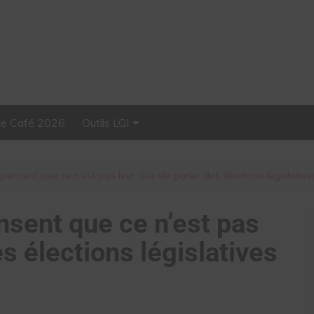
Le Café 2026
Outils LGI
Stellar, plateforme
d’influence tout-en-un
pensent que ce n’est pas leur rôle de parler des élections législative
nsent que ce n’est pas
es élections législatives