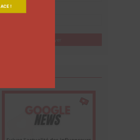
ACE !
Nom
Envoyer
Google News