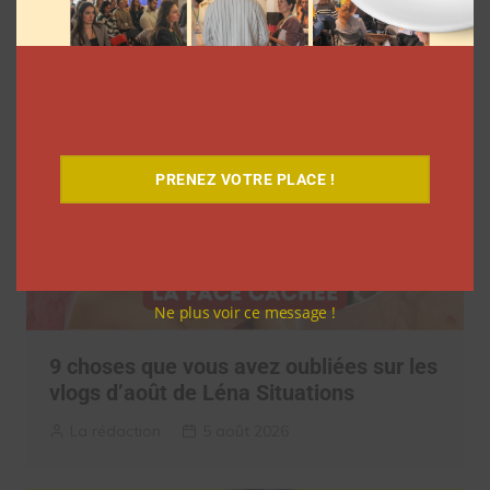
Clara Phelippeaux
5 août 2026
PRENEZ VOTRE PLACE !
Ne plus voir ce message !
9 choses que vous avez oubliées sur les
vlogs d’août de Léna Situations
La rédaction
5 août 2026