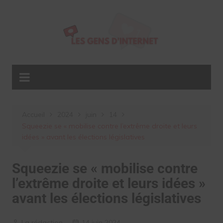
Aller
au
contenu
Accueil
2024
juin
14
Squeezie se « mobilise contre l’extrême droite et leurs
idées » avant les élections législatives
Squeezie se « mobilise contre
l’extrême droite et leurs idées »
avant les élections législatives
La rédaction
14 juin 2024