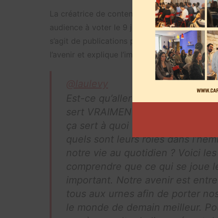
La créatrice de contenu Laurène, alias laulevy
audience à voter le 9 juin afin d’empêcher le pa
s’agit de publications plus engagées. Dans so
l’avenir et explique l’importance de faire ente
@laulevy
Est-ce qu’aller voter aux électio
sert VRAIMENT à quelque chose
ça sert à quoi ? Comment sont é
quels sont leurs rôles dans l’hé
notre vie au quotidien ? Voici le
comprendre que ce qui se joue l
important. Notre avenir est entr
tous aux urnes afin de porter no
le monde de demain meilleur. Pou