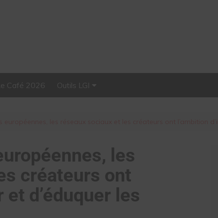
Le Café 2026
Outils LGI
Stellar, plateforme
d’influence tout-en-un
s européennes, les réseaux sociaux et les créateurs ont l’ambition d’i
 européennes, les
es créateurs ont
r et d’éduquer les