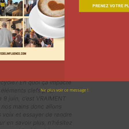
PRENEZ VOTRE PL
 sur TikTok, a publié plusieurs vidéos pour inciter son
rti de Jordan Bardella d’obtenir la majorité. Ici, il
n contenu, elle affirme que la nouvelle génération est
ndre sa voix.
ns européennes le 9 juin ça
 ? Le Parlement européen
lus les eurodéputés et
micycle? En quoi ça impacte
s éléments clefs pour
Ne plus voir ce message !
e 9 juin, c’est VRAIMENT
e nos mains donc allons
s voix et essayer de rendre
r en savoir plus, n’hésitez