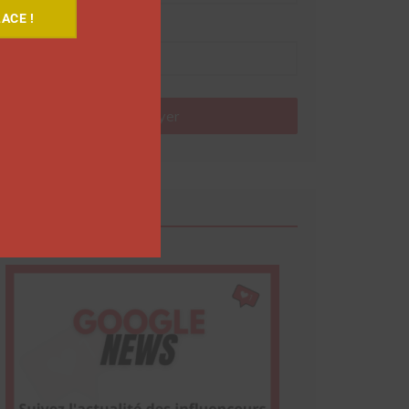
ACE !
Nom
Envoyer
Google News