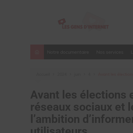
Aller
au
contenu
Notre documentaire
Nos services
Accueil
2024
juin
4
Avant les élection
Avant les élections
réseaux sociaux et l
l’ambition d’informe
utilisateurs