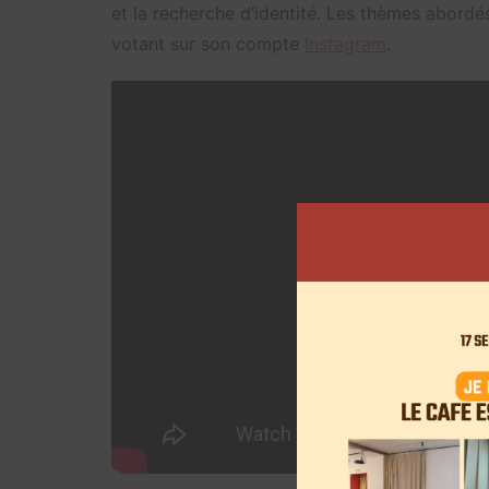
et la recherche d’identité. Les thèmes abord
votant sur son compte
Instagram
.