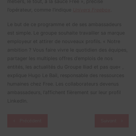
métiers, le tout, à la sauce Free », précise
l’opérateur, comme l’indique
Univers Freebox
.
Le but de ce programme et de ses ambassadeurs
est simple. Le groupe souhaite travailler sa marque
employeur et attirer de nouveaux profils. «
Notre
ambition ? Vous faire vivre le quotidien des équipes,
partager les multiples offres d’emplois de nos
entités, les actualités du Groupe Iliad et pas que
« ,
explique Hugo Le Bail, responsable des ressources
humaines chez Free. Les collaborateurs devenus
ambassadeurs, l’affichent fièrement sur leur profil
LinkedIn.
Navigation
Précédent
Suivant
de