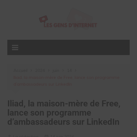
Aller
au
contenu
Accueil
2024
juin
14
Iliad, la maison-mère de Free, lance son programme
d’ambassadeurs sur LinkedIn
Iliad, la maison-mère de Free,
lance son programme
d’ambassadeurs sur LinkedIn
La rédaction
14 juin 2024