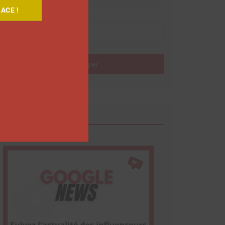
ACE !
Nom
Envoyer
Google News