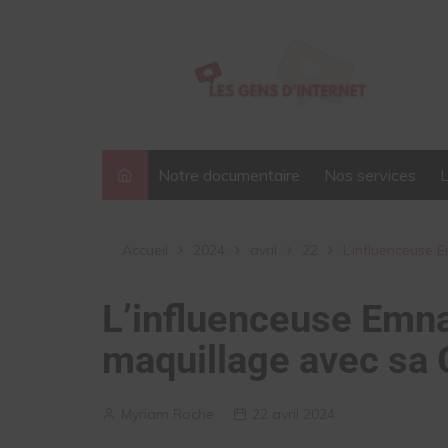
Aller
au
contenu
Notre documentaire
Nos services
Accueil
2024
avril
22
L’influenceuse
L’influenceuse Emna
maquillage avec sa
Myriam Roche
22 avril 2024