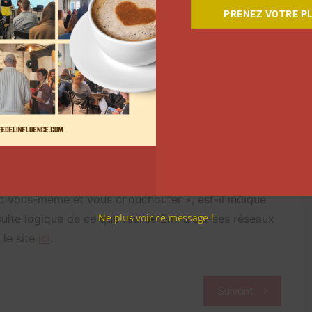
PRENEZ VOTRE PL
mna (@embtf)
uros. «
C
haque séance est un moment où vous
 vous-même et vous chouchouter », est-il indiqué
Ne plus voir ce message !
 suite logique de ce que réalise Emna sur ses réseaux
 le site
ici
.
Suivant