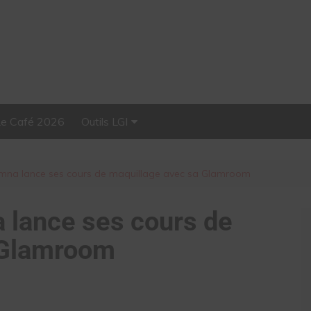
Le Café 2026
Outils LGI
Stellar, plateforme
d’influence tout-en-un
 Emna lance ses cours de maquillage avec sa Glamroom
 lance ses cours de
 Glamroom