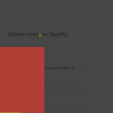
Close
this
module
Abonnez-vous à notre newsletter
Adresse de messagerie
Prénom