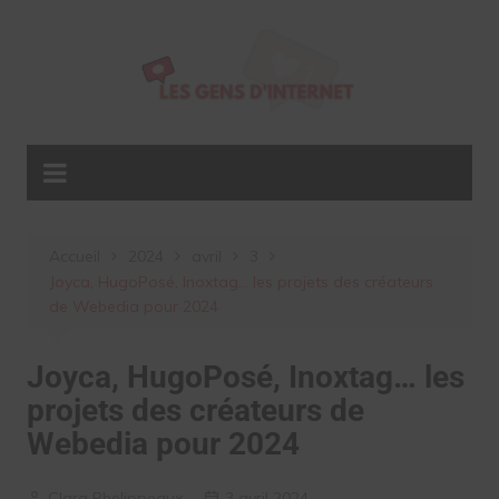
Aller
au
contenu
Accueil
2024
avril
3
Joyca, HugoPosé, Inoxtag… les projets des créateurs
de Webedia pour 2024
Joyca, HugoPosé, Inoxtag… les
projets des créateurs de
Webedia pour 2024
Clara Phelippeaux
3 avril 2024