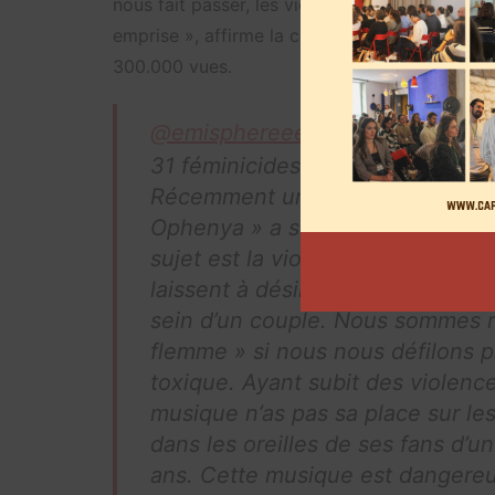
nous fait passer, les victimes pour des fle
emprise », affirme la créatrice de la pétition.
300.000 vues.
@emisphereee
31 féminicides recensés depuis l
Récemment une tiktokeuse conn
Ophenya » a sorti une musique in
sujet est la violence conjugale.
laissent à désirer sur ce qui est 
sein d’un couple. Nous sommes r
flemme » si nous nous défilons p
toxique. Ayant subit des violenc
musique n’as pas sa place sur le
dans les oreilles de ses fans d’
ans. Cette musique est dangereus