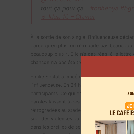
tout ça pour ça…
#ophenya
#bg
♬ Idea 10 – Clavier
À la sortie de son single, l’influenceuse décla
parce qu’en plus, on n’en parle pas beaucoup. 
beaucoup plus ». Elle n’a pas réagi à la lettre
chanson n’a pas été très bien accueillie par to
Emilie Soulat a lancé une pétition le 24 mars 
l’influenceuse. En 24 heures, 2361 signatures o
participants. Ce qui est reproché à Ophenya e
paroles laissent à désirer sur ce qui est rée
rétrogradées au stade de « flemme » si nous n
subi des violences conjugales, cette musique
dans les oreilles de ses fans d’une moyenne 