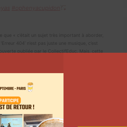
nyas
#ophenyacupidon
re que « c’était un sujet très important à aborder,
‘Erreur 404’ n’est pas juste une musique, c’est
 ouverte publiée par le CollectifEduc. Mais, cette
us les utilisateurs sur les réseaux sociaux.
dans le but de faire supprimer le projet de
nt été récoltées. L’objectif est d’atteindre les 2500
t à « Erreur 404 » réside dans les paroles. « Les
llement les violences au sein d’un couple. Nous sommes
ous défilons pas de notre relation toxique. Ayant
 n’as pas sa place sur les plateformes encore moins
d’âge de 12 ans. Cette musique est dangereuse et