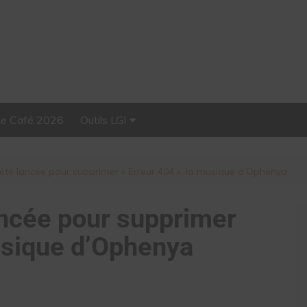
Le Café 2026
Outils LGI
Stellar, plateforme
d’influence tout-en-un
 été lancée pour supprimer « Erreur 404 », la musique d’Ophenya
ancée pour supprimer
musique d’Ophenya