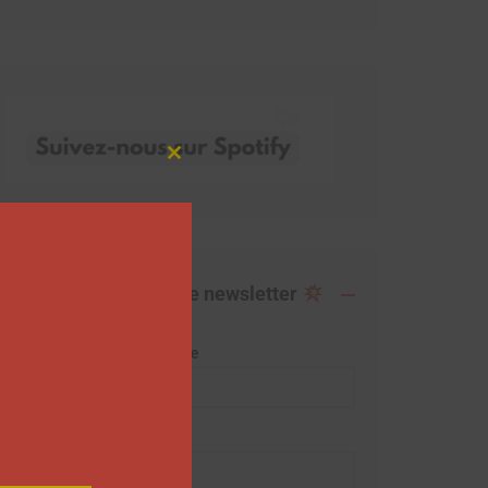
Close
this
module
Abonnez-vous à notre newsletter
Adresse de messagerie
Prénom