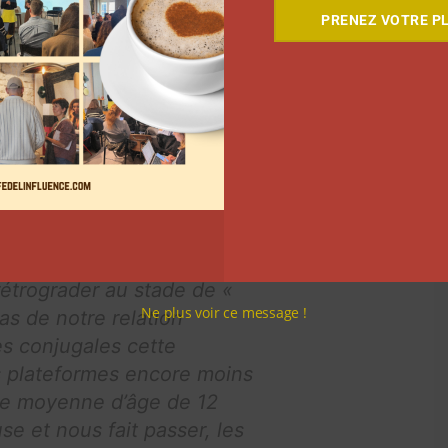
mmardes alors que nous sommes/avons été sous
PRENEZ VOTRE PL
 Sur TikTok, la vidéo d’Emilie Soulat a récolté plus de
e début de l’année 2024.
u sous le nom de «
titulée « Error 404 » où le
 Cependant les paroles
réellement les violences au
étrograder au stade de «
Ne plus voir ce message !
as de notre relation
es conjugales cette
s plateformes encore moins
une moyenne d’âge de 12
e et nous fait passer, les