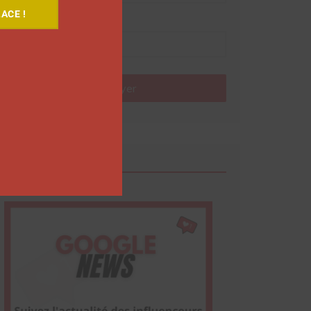
ACE !
Nom
Envoyer
Google News