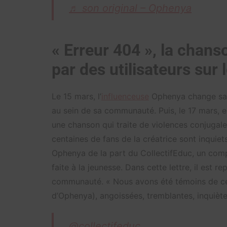
♬ son original – Ophenya
« Erreur 404 », la chans
par des utilisateurs sur
Le 15 mars, l’
influenceuse
Ophenya change sa p
au sein de sa communauté. Puis, le 17 mars, e
une chanson qui traite de violences conjugal
centaines de fans de la créatrice sont inquiet
Ophenya de la part du CollectifEduc, un co
faite à la jeunesse. Dans cette lettre, il est re
communauté. « Nous avons été témoins de c
d’Ophenya), angoissées, tremblantes, inquiètes 
@collectifeduc