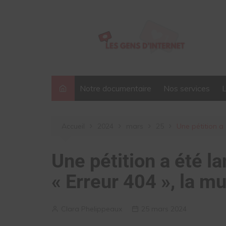
Aller
au
contenu
Notre documentaire
Nos services
Accueil
2024
mars
25
Une pétition a
Une pétition a été l
« Erreur 404 », la 
Clara Phelippeaux
25 mars 2024