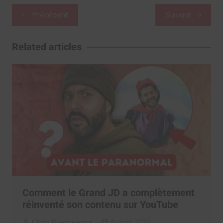
Navigation
Précédent
Suivant
de
l’article
Related articles
Comment le Grand JD a complètement
réinventé son contenu sur YouTube
Clara Phelippeaux
6 août 2026