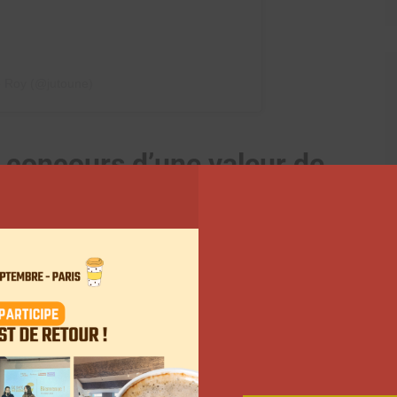
e Roy (@jutoune)
 concours d’une valeur de
gram
d’une valeur totale de 28.000 euros: une Fiat 500
 un iPhone 15 et un accès offert à l’accompagnement
 Dans sa publication Instagram, elle précise que les
de des marques ou de
sponsors
.
urs, l’entrepreneuse s’est associée aux
influenceuses
64.000 abonnés sur Instagram, Melissa Alleb et ses