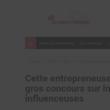
Aller
au
contenu
Notre documentaire
Nos services
Accueil
2024
mars
6
Cette entrepren
Cette entrepreneuse 
gros concours sur I
influenceuses