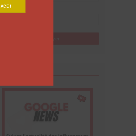
ACE !
Nom
Envoyer
Google News