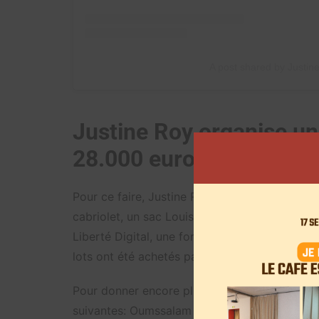
A post shared by Justin
Justine Roy organise un
28.000 euros sur Insta
Pour ce faire, Justine Roy propose cinq lots, 
cabriolet, un sac Louis Vuitton, un MacBook,
Liberté Digital, une formation qu’elle a créée.
lots ont été achetés par elle-même sans l’ai
Pour donner encore plus d’impact à son conco
suivantes: Oumssalam Ghouzam qui possède 1