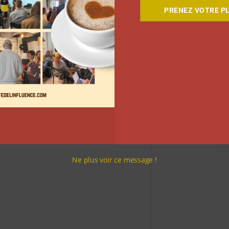
llion de followers, Fleur Fratacci et sa communauté
PRENEZ VOTRE PL
e 386.000 abonnés. Toutes ces créatrices de contenu
ncours et ont utilisé la fonctionnalité de partage de
Ne plus voir ce message !