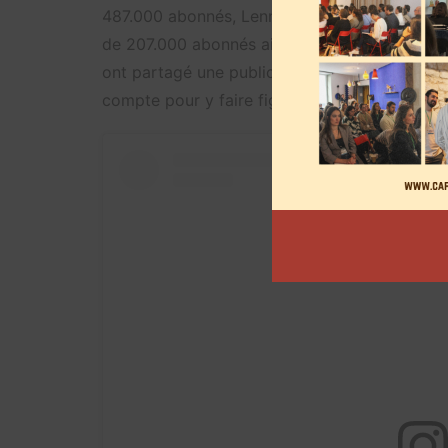
487.000 abonnés, Lenna Vivas avec ses 1.3 mi
de 207.000 abonnés ainsi que Soai qui cumul
ont partagé une publication à propos de ce co
compte pour y faire figurer Justine Roy.