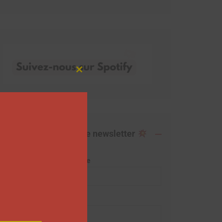
Close
this
module
Abonnez-vous à notre newsletter
Adresse de messagerie
Prénom