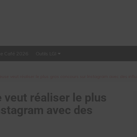
Le Café 2026
Outils LGI
Stellar, plateforme
d’influence tout-en-un
euse veut réaliser le plus gros concours sur Instagram avec des infl
veut réaliser le plus
nstagram avec des