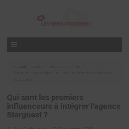
Aller
au
contenu
Accueil
2023
décembre
19
Qui sont les premiers influenceurs à intégrer l’agence
Starguest ?
Qui sont les premiers
influenceurs à intégrer l’agence
Starguest ?
Clara Phelippeaux
19 décembre 2023