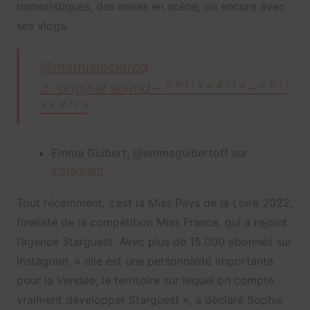
humoristiques, des mises en scène, ou encore avec
ses vlogs.
@mathisleclercq
♬ original sound – ᶜ ʰ ˡ ˡ ˣ ᵉ ᵈ ⁱ ᵗ ˢ – ᶜ ʰ ˡ ˡ
ˣ ᵉ ᵈ ⁱ ᵗ ˢ
Emma Guibert, @emmaguibertoff sur
Instagram
Tout récemment, c’est la Miss Pays de la Loire 2022,
finaliste de la compétition Miss France, qui a rejoint
l’agence Starguest. Avec plus de 15.000 abonnés sur
Instagram, « elle est une personnalité importante
pour la Vendée, le territoire sur lequel on compte
vraiment développer Starguest », a déclaré Sophie