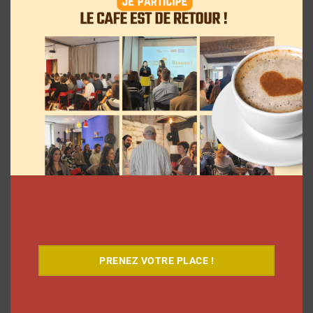
Comment le Grand JD a complètement
réinventé son contenu sur YouTube
Clara Phelippeaux
6 août 2026
PRENEZ VOTRE PLACE !
Coupe du Monde 2026: comment
l’agence L’Intrus a « réconcilié »
marques et créateurs de contenu avec