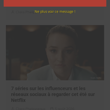
M6
Ne plus voir ce message !
Clara Phelippeaux
6 août 2026
7 séries sur les influenceurs et les
réseaux sociaux à regarder cet été sur
Netflix
Clara Phelippeaux
5 août 2026