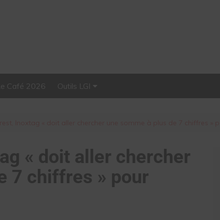
Le Café 2026
Outils LGI
Stellar, plateforme
d’influence tout-en-un
rest, Inoxtag « doit aller chercher une somme à plus de 7 chiffres » 
ag « doit aller chercher
 7 chiffres » pour