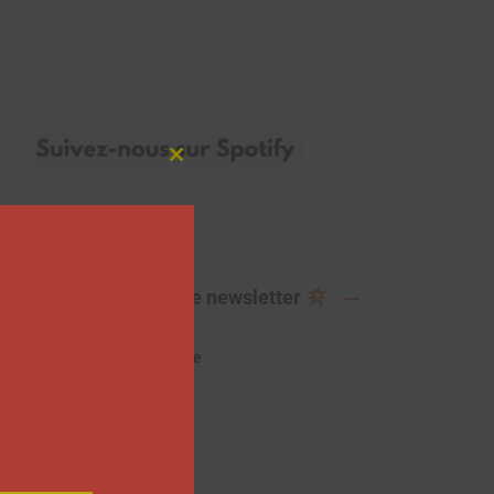
Close
this
module
Abonnez-vous à notre newsletter
Adresse de messagerie
Prénom