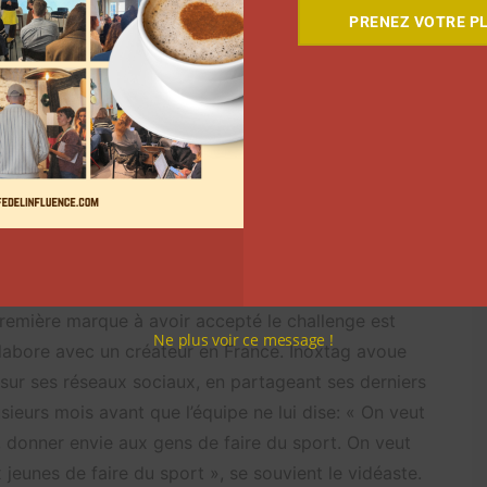
PRENEZ VOTRE PL
a préparation et sur son ascension. Une dizaine de
«
Par personne, il faut compter entre 50.000 et
as
les équipes de Paris
, comme les monteurs », confie
et est assez spectaculaire. « Pour faire tout ça, tu
chiffres », affirme le créateur de contenu.
quipe sont allés démarcher des marques, ce qui est
financements pour une seule vidéo YouTube, où il n’y
moi. Je dois aller chercher une somme à 7 chiffres
marques sur une vidéo YouTube donc c’est un vrai
première marque à avoir accepté le challenge est
Ne plus voir ce message !
llabore avec un créateur en France. Inoxtag avoue
s sur ses réseaux sociaux, en partageant ses derniers
ieurs mois avant que l’équipe ne lui dise: « On veut
t, donner envie aux gens de faire du sport. On veut
x jeunes de faire du sport », se souvient le vidéaste.