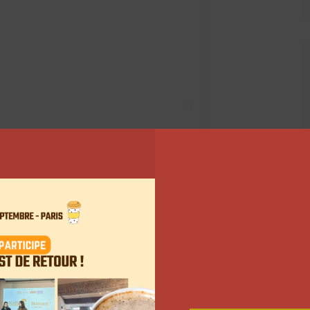
tag (@inoxtag)
ompter entre « 50.000 et
onne, selon Inoxtag
oses en grand. Pour emmener sa communauté avec lui,