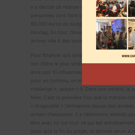
il a décidé de réaliser un documentaire sur s
personnes vont faire la montée à ses côtés. 
60.000 euros de budget. Là, je ne compte p
Inoxtag. En tout, l’investissement pour ce proj
arrives vite à des sommes qui dépassent les 7 
Pour financer son ambition, Inoxtag et son é
loin d’être le plus simple. « Là on cherche des
aura pas 10 influenceurs, mais seulement un, 
pour un contenu, un mec et mettre plusieurs 
challenge », assure-t-il.
Dans son périple, la 
Nike. C’est la première fois que la marque co
« dragouiller » l’entreprise depuis des année
achats chaussures. Il a néanmoins attendu plus
être avec toi sur tout ce qui est entraînemen
juste qu’à la fin du projet, tu donnes envie au