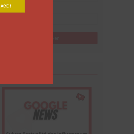
ACE !
Nom
Envoyer
Google News