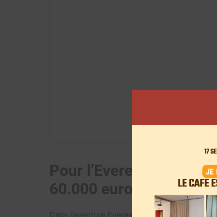
A post shared by Inox
Pour l’Everest, il faut c
60.000 euros » par pers
Dans l’aventure Everest, Inoxtag a vu les ch