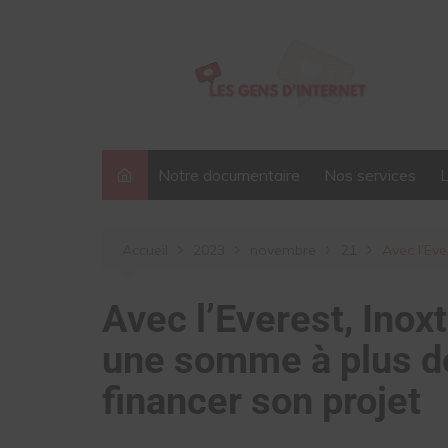
Aller
au
contenu
Notre documentaire
Nos services
Accueil
2023
novembre
21
Avec l’Eve
Avec l’Everest, Inoxt
une somme à plus de
financer son projet