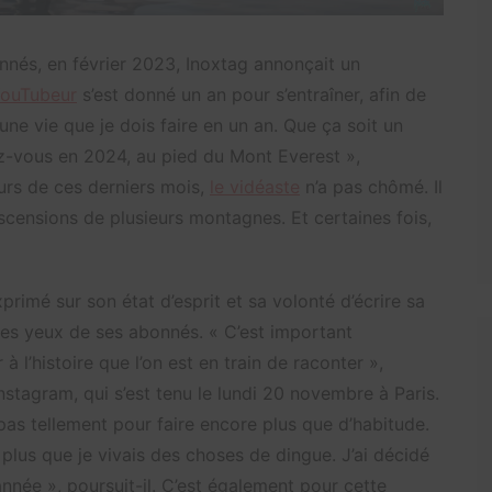
onnés, en février 2023, Inoxtag annonçait un
YouTubeur
s’est donné un an pour s’entraîner, afin de
ne vie que je dois faire en un an. Que ça soit un
dez-vous en 2024, au pied du Mont Everest »,
urs de ces derniers mois,
le vidéaste
n’a pas chômé. Il
ascensions de plusieurs montagnes. Et certaines fois,
primé sur son état d’esprit et sa volonté d’écrire sa
 les yeux de ses abonnés. « C’est important
 l’histoire que l’on est en train de raconter »,
nstagram, qui s’est tenu le lundi 20 novembre à Paris.
t pas tellement pour faire encore plus que d’habitude.
s plus que je vivais des choses de dingue. J’ai décidé
nnée », poursuit-il. C’est également pour cette