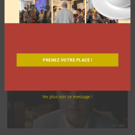
Coupe du Monde 2026: comment
l’agence L’Intrus a « réconcilié »
marques et créateurs de contenu avec
M6
Clara Phelippeaux
6 août 2026
PRENEZ VOTRE PLACE !
Ne plus voir ce message !