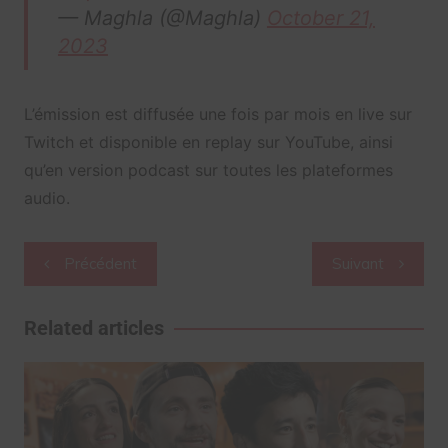
— Maghla (@Maghla)
October 21,
2023
L’émission est diffusée une fois par mois en live sur
Twitch et disponible en replay sur YouTube, ainsi
qu’en version podcast sur toutes les plateformes
audio.
Navigation
Précédent
Suivant
de
l’article
Related articles