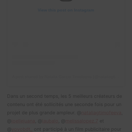
View this post on Instagram
A post shared by Natalia Garcia Timofeeva (@nataliagtimofeeva)
Dans un second temps, les 5 meilleurs créateurs de
contenu ont été sollicités une seconde fois pour un
projet de plus grande ampleur. @
nataliagtimofeeva
,
@
joellejuana
, @
laubalo
, @
melissalopez.7
et
@
yoyobdt_
ont participé à un film publicitaire pour