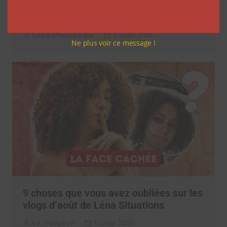
réseaux sociaux à regarder cet été sur
Netflix
Clara Phelippeaux
5 août 2026
Ne plus voir ce message !
9 choses que vous avez oubliées sur les
vlogs d’août de Léna Situations
La rédaction
5 août 2026