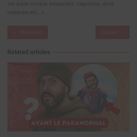
(un autre compte Instagram): cagnottes, dons
matériels etc.. ».
Navigation
Précédent
Suivant
de
l’article
Related articles