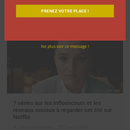
M6
PRENEZ VOTRE PLACE !
Clara Phelippeaux
6 août 2026
Ne plus voir ce message !
7 séries sur les influenceurs et les
réseaux sociaux à regarder cet été sur
Netflix
Clara Phelippeaux
5 août 2026