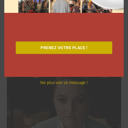
Coupe du Monde 2026: comment
l’agence L’Intrus a « réconcilié »
marques et créateurs de contenu avec
M6
PRENEZ VOTRE PLACE !
Clara Phelippeaux
6 août 2026
Ne plus voir ce message !