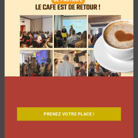
Pour le lancement de Croquez le
Monde®, McDonald’s a convié des
influenceurs pour une « expérience
PRENEZ VOTRE PLACE !
unique »
La rédaction
4 août 2026