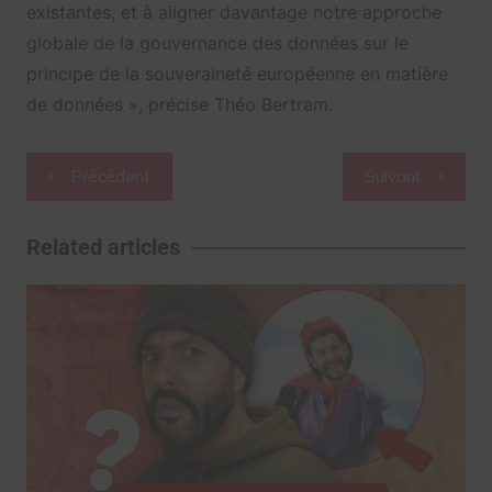
existantes, et à aligner davantage notre approche
globale de la gouvernance des données sur le
principe de la souveraineté européenne en matière
de données », précise Théo Bertram.
Navigation
Précédent
Suivant
de
l’article
Related articles