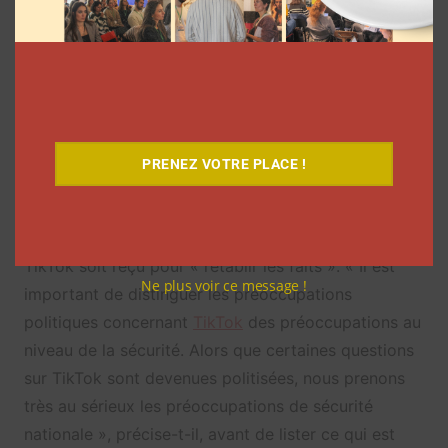
quelqu’un au sein de l’application a confié qu’ils
étaient « déçus de cette décision, que nous croyons
erronée et fondée sur des idées fausses ». L’équipe
a poursuivi en indiquant avoir « sollicité une réunion
afin de rétablir la vérité et expliquer comment nous
protégeons les données. »
PRENEZ VOTRE PLACE !
Sur LinkedIn, le Vice President Europe de
l’application, Theo Bertram, a demandé à ce que
TikTok
soit reçu pour « rétablir les faits ». «
Il est
Ne plus voir ce message !
important de distinguer les préoccupations
politiques concernant
TikTok
des préoccupations au
niveau de la sécurité. Alors que certaines questions
sur TikTok sont devenues politisées, nous prenons
très au sérieux les préoccupations de sécurité
nationale », précise-t-il, avant de lister ce qui est