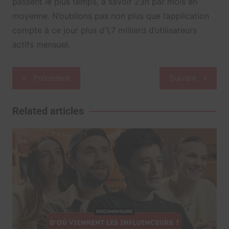
passent le plus temps, à savoir 23h par mois en
moyenne. N’oublions pas non plus que l’application
compte à ce jour plus d’1,7 milliard d’utilisateurs
actifs mensuel.
Navigation
Précédent
Suivant
de
l’article
Related articles