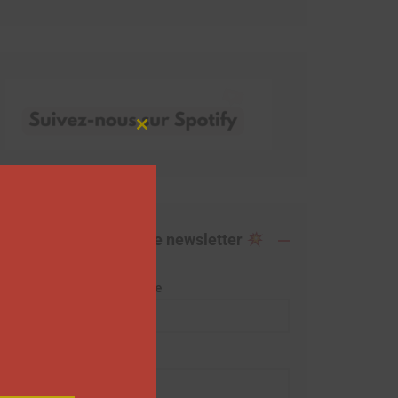
Close
this
module
Abonnez-vous à notre newsletter
Adresse de messagerie
Prénom