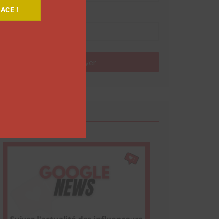
ACE !
Nom
Envoyer
Google News