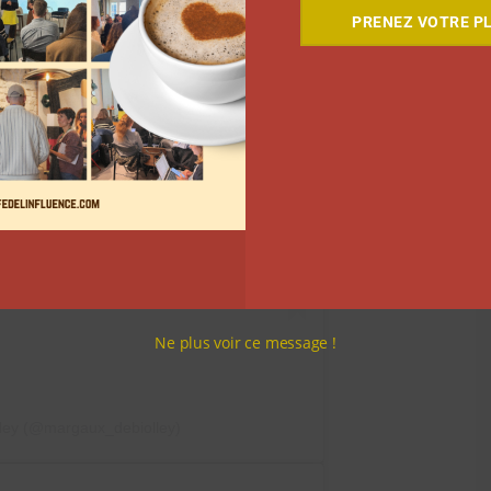
PRENEZ VOTRE PL
 Instagram
Ne plus voir ce message !
lley (@margaux_debiolley)