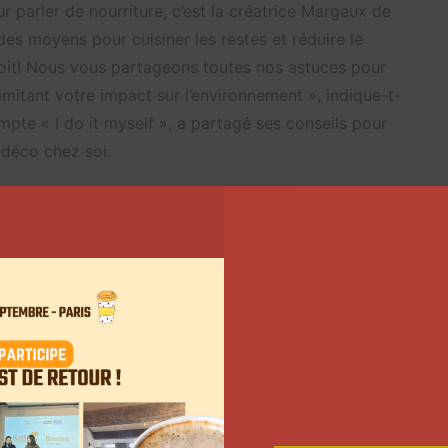
 parler de nourriture, c’est la créatrice
Margaux de
es moyens pour cuisiner les restes et réduire le
roit! Nous vous partageons toutes nos astuces pour
imitant votre impact sur l’environnement », indique-t-
mpte « I do it myself », a partagé ses conseils pour
 déco chez soi.