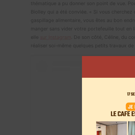
thématique a pu donner son point de vue. Pour
Biolley
qui a été conviée. « Si vous cherchez d
gaspillage alimentaire, vous êtes au bon end
manger sans vider votre portefeuille tout en l
elle
sur Instagram
. De son côté, Céline, du co
réaliser soi-même quelques petits travaux de