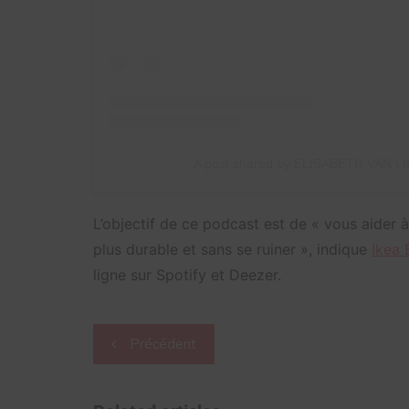
A post shared by ELISABETH VAN LIE
L’objectif de ce podcast est de « vous aider à
plus durable et sans se ruiner », indique
Ikea 
ligne sur Spotify et Deezer.
Navigation
Précédent
de