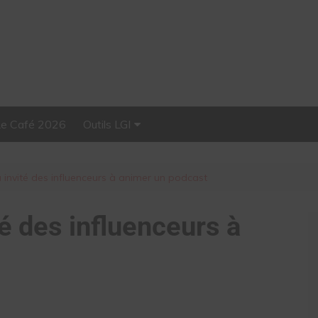
Le Café 2026
Outils LGI
Stellar, plateforme
d’influence tout-en-un
a invité des influenceurs à animer un podcast
té des influenceurs à