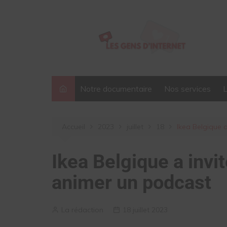
Aller
au
contenu
Notre documentaire
Nos services
Accueil
2023
juillet
18
Ikea Belgique 
Ikea Belgique a invi
animer un podcast
La rédaction
18 juillet 2023