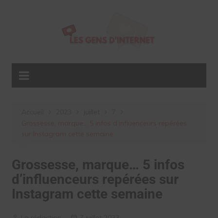
Aller
au
contenu
Accueil
2023
juillet
7
Grossesse, marque… 5 infos d’influenceurs repérées
sur Instagram cette semaine
Grossesse, marque… 5 infos
d’influenceurs repérées sur
Instagram cette semaine
La rédaction
7 juillet 2023