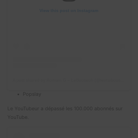
View this post on Instagram
A post shared by Romain G – LeBouseuh (@levraibouseuh)
Popslay
Le YouTubeur a dépassé les 100.000 abonnés sur
YouTube.