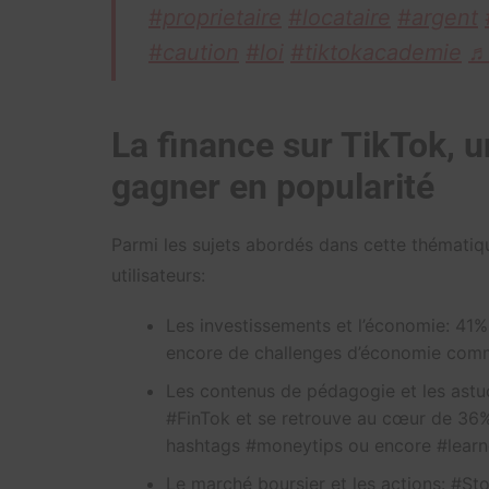
#proprietaire
#locataire
#argent
#caution
#loi
#tiktokacademie
♬
La finance sur TikTok, 
gagner en popularité
Parmi les sujets abordés dans cette thématique
utilisateurs:
Les investissements et l’économie: 41%
encore de challenges d’économie comm
Les contenus de pédagogie et les astuc
#FinTok et se retrouve au cœur de 36%
hashtags #moneytips ou encore #learno
Le marché boursier et les actions: #S