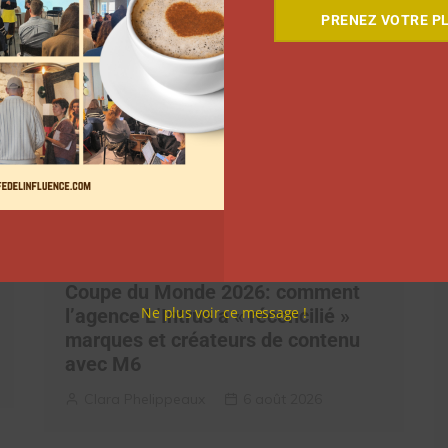
PRENEZ VOTRE PL
Coupe du Monde 2026: comment
Ne plus voir ce message !
l’agence L’Intrus a « réconcilié »
marques et créateurs de contenu
avec M6
Clara Phelippeaux
6 août 2026