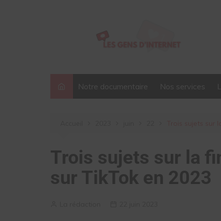
Aller
au
contenu
Notre documentaire
Nos services
Accueil
2023
juin
22
Trois sujets sur 
Trois sujets sur la 
sur TikTok en 2023
La rédaction
22 juin 2023