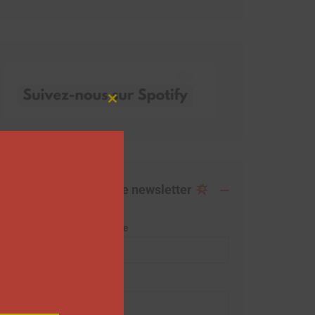
Close
this
module
Abonnez-vous à notre newsletter
Adresse de messagerie
Prénom