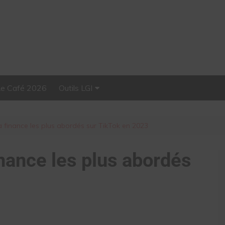
Le Café 2026
Outils LGI
Stellar, plateforme
d’influence tout-en-un
la finance les plus abordés sur TikTok en 2023
finance les plus abordés