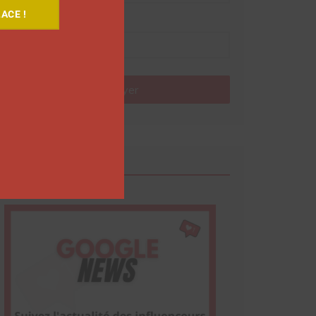
ACE !
Nom
Envoyer
Google News