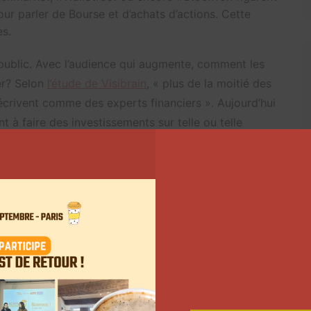
ur parler de Bourse et d’achats d’actions. Cette
s.
public. Avec l’audience qui augmente, comment les
er? Selon
l’étude de Visibrain
, « plus de la moitié des
décrivent comme des experts financiers ». Aujourd’hui
 à faire des investissements sur telle ou telle
luenceurs. Il est ainsi écrit: qu’il « est interdit aux
merciale par voie électronique toute promotion,
éfinis à l’article L. 533-12-7 du code monétaire et
llaborations en s’éloignant un peu du sujet ou
Suivant