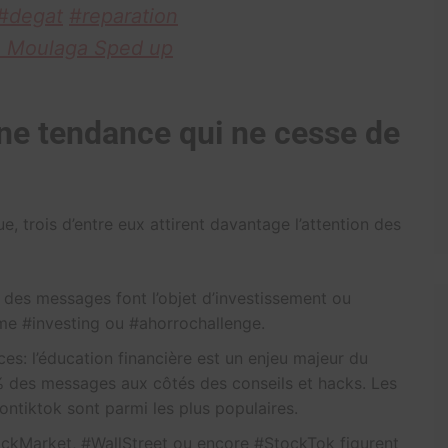
#degat
#reparation
 Moulaga Sped up
une tendance qui ne cesse de
, trois d’entre eux attirent davantage l’attention des
 des messages font l’objet d’investissement ou
e #investing ou #ahorrochallenge.
es: l’éducation financière est un enjeu majeur du
 des messages aux côtés des conseils et hacks. Les
ntiktok sont parmi les plus populaires.
tockMarket, #WallStreet ou encore #StockTok figurent