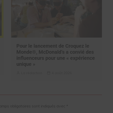
Pour le lancement de Croquez le
Monde®, McDonald’s a convié des
influenceurs pour une « expérience
unique »
La rédaction
4 août 2026
amps obligatoires sont indiqués avec
*