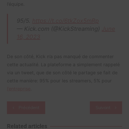
l’équipe.
95/5.
https://t.co/6tkZox5mRp
— Kick.com (@KickStreaming)
June
16, 2023
De son côté, Kick n’a pas manqué de commenter
cette actualité. La plateforme a simplement rappelé
via un tweet, que de son côté le partage se fait de
cette manière: 95% pour les streamers, 5% pour
l’entreprise
.
Navigation
Précédent
Suivant
de
l’article
Related articles