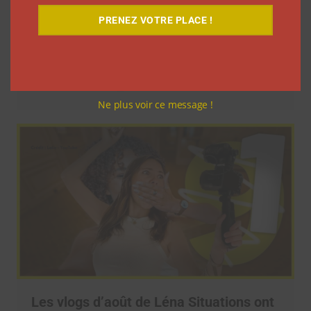
Pour le lancement de Croquez le
PRENEZ VOTRE PLACE !
Monde®, McDonald’s a convié des
influenceurs pour une « expérience
unique »
La rédaction
4 août 2026
Ne plus voir ce message !
Les vlogs d’août de Léna Situations ont