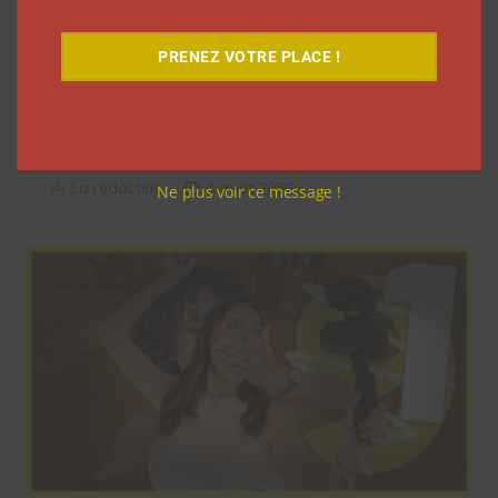
PRENEZ VOTRE PLACE !
Pour le lancement de Croquez le
Monde®, McDonald’s a convié des
influenceurs pour une « expérience
unique »
La rédaction
4 août 2026
Ne plus voir ce message !