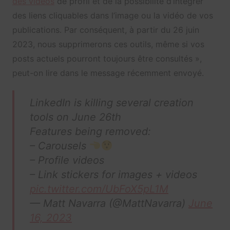
des vidéos
de profil et de la possibilité d’intégrer
des liens cliquables dans l’image ou la vidéo de vos
publications. Par conséquent, à partir du 26 juin
2023, nous supprimerons ces outils, même si vos
posts actuels pourront toujours être consultés »,
peut-on lire dans le message récemment envoyé.
LinkedIn is killing several creation
tools on June 26th
Features being removed:
– Carousels
– Profile videos
– Link stickers for images + videos
pic.twitter.com/UbFoX5pL1M
— Matt Navarra (@MattNavarra)
June
16, 2023