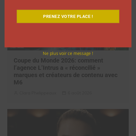
PRENEZ VOTRE PLACE !
Ne plus voir ce message !
Coupe du Monde 2026: comment
l’agence L’Intrus a « réconcilié »
marques et créateurs de contenu avec
M6
Clara Phelippeaux
6 août 2026