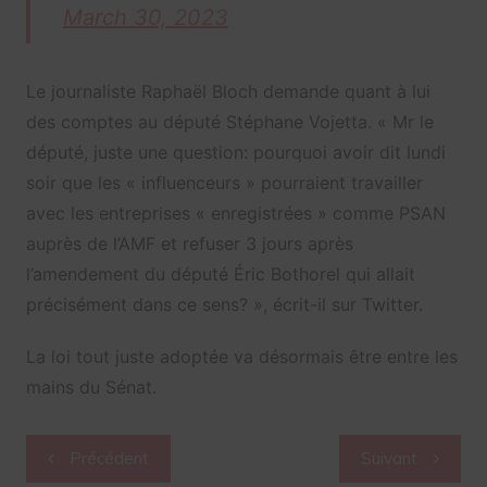
March 30, 2023
Le journaliste Raphaël Bloch demande quant à lui
des comptes au député Stéphane Vojetta. «
Mr le
député, juste une question: pourquoi avoir dit lundi
soir que les « influenceurs » pourraient travailler
avec les entreprises « enregistrées » comme PSAN
auprès de l’AMF et refuser 3 jours après
l’amendement du député Éric B
othorel
qui allait
précisément dans ce sens? », écrit-il sur Twitter.
La loi tout juste adoptée va désormais être entre les
mains du Sénat.
Navigation
Précédent
Suivant
de