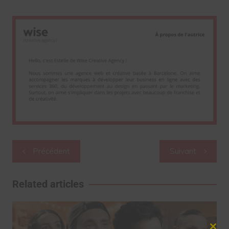
Navigation
Précédent
Suivant
de
l’article
Related articles