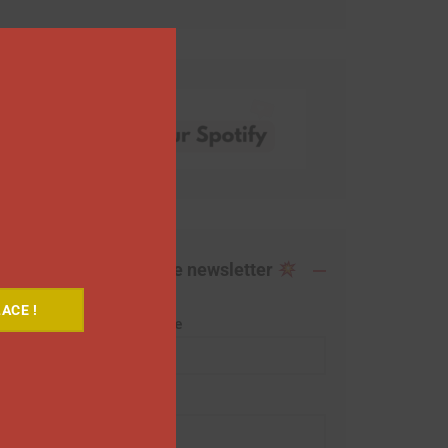
this
module
Abonnez-vous à notre newsletter
ACE !
Adresse de messagerie
Prénom