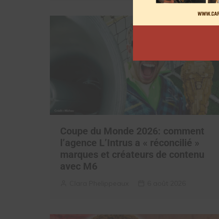
Coupe du Monde 2026: comment
l’agence L’Intrus a « réconcilié »
marques et créateurs de contenu
avec M6
Clara Phelippeaux
6 août 2026