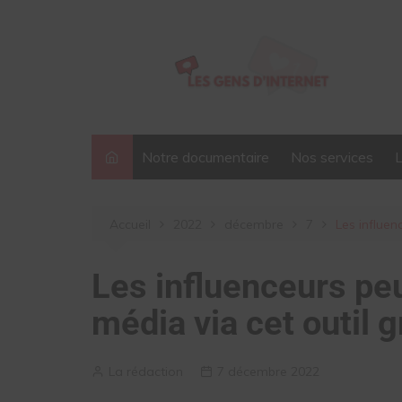
Aller
au
contenu
Notre documentaire
Nos services
Accueil
2022
décembre
7
Les influen
Les influenceurs peu
média via cet outil g
La rédaction
7 décembre 2022