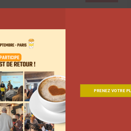
PRENEZ VOTRE PL
Comment le Grand JD a
complètement réinventé son
contenu sur YouTube
Clara Phelippeaux
6 août 2026