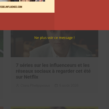
Ne plus voir ce message !
7 séries sur les influenceurs et les
réseaux sociaux à regarder cet été
sur Netflix
Clara Phelippeaux
5 août 2026