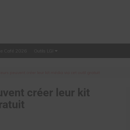
Le Café 2026
Outils LGI
Stellar, plateforme
d’influence tout-en-un
ceurs peuvent créer leur kit média via cet outil gratuit
vent créer leur kit
ratuit