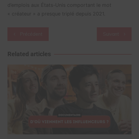
d’emplois aux États-Unis comportant le mot
« créateur » a presque triplé depuis 2021.
Navigation
Précédent
Suivant
de
l’article
Related articles