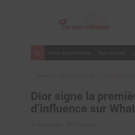
Aller
au
contenu
Notre documentaire
Nos services
Accueil
2022
mai
12
Dior signe la p
Dior signe la premi
d’influence sur Wha
La rédaction
12 mai 2022