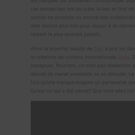
les marques qui souhaitent communiquer aup
ces entreprises ont pu créer la leur et font en
sorties de produits ou encore des collaborati
aller encore plus loin pour réussir à se démarq
restent le plus souvent passifs.
Alors la branche beauté de
Dior
a pris les de
la créatrice de contenu internationale
Jisoo
. 
Instagram. Pourtant, ce n’est pas réellement 
décidé de mener ensemble va se dérouler. Le p
fois qu’une marque imagine un partenariat ave
Qu’est-ce qui a été pensé? Que vont-elles fa