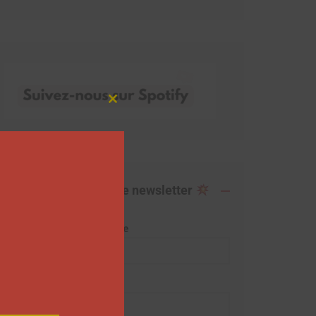
Close
this
module
Abonnez-vous à notre newsletter
Adresse de messagerie
Prénom