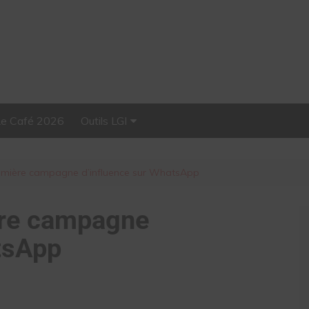
Le Café 2026
Outils LGI
Stellar, plateforme
d’influence tout-en-un
remière campagne d’influence sur WhatsApp
ère campagne
tsApp