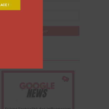
ACE !
Nom
Envoyer
Google News