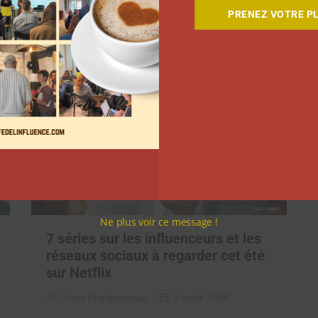
PRENEZ VOTRE PL
Ne plus voir ce message !
7 séries sur les influenceurs et les
réseaux sociaux à regarder cet été
sur Netflix
Clara Phelippeaux
5 août 2026