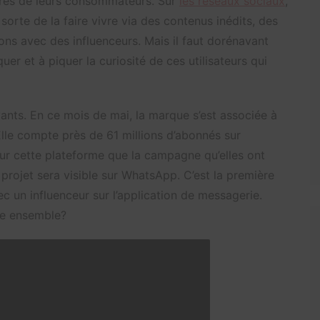
rès de leurs consommateurs. Sur
les réseaux sociaux
,
 sorte de la faire vivre via des contenus inédits, des
ons avec des influenceurs. Mais il faut dorénavant
uer et à piquer la curiosité de ces utilisateurs qui
vants. En ce mois de mai, la marque s’est associée à
Elle compte près de 61 millions d’abonnés sur
sur cette plateforme que la campagne qu’elles ont
rojet sera visible sur WhatsApp. C’est la première
c un influenceur sur l’application de messagerie.
ire ensemble?