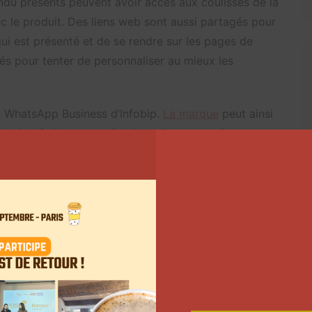
ondu présents peuvent avoir accès aux coulisses de la
 le produit. Des liens web sont aussi partagés pour
ui est présenté et de se rendre sur les pages de
és pour tenter de personnaliser au mieux les
ion WhatsApp Business d’Infobip.
La marque
peut ainsi
nsi qu’à d’autres outils bien utiles pour gérer la
permis de sortir des sentiers battus en ce qui
 avec notre communauté Instagram, en leur donnant
s le feraient avec un ami et en leur donnant le
ir ensuite”, Arthur Poulain, Digital Innovation &
e moment, aucun chiffre sur la campagne n’a été
Suivant