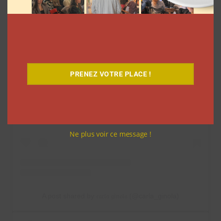
PRENEZ VOTRE PLACE !
View this post on Instagram
Ne plus voir ce message !
A post shared by 𝔠𝔞𝔯𝔩𝔞 𝔤𝔦𝔫𝔬𝔩𝔞 (@carla_ginola)