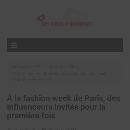
Aller
au
contenu
Accueil
2022
janvier
26
À la fashion week de Paris, des influenceurs invités
pour la première fois
À la fashion week de Paris, des
influenceurs invités pour la
première fois
La rédaction
26 janvier 2022