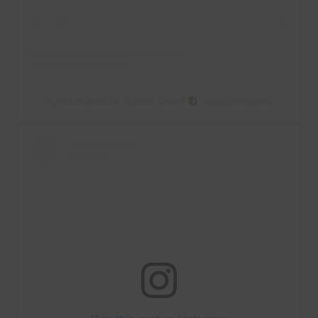
A post shared by Sulivan Gwed
(@sulivangwed)