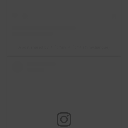
A post shared by ✧･ﾟ: *mv ✧･ﾟ: *✧ (@mv.tiangue)