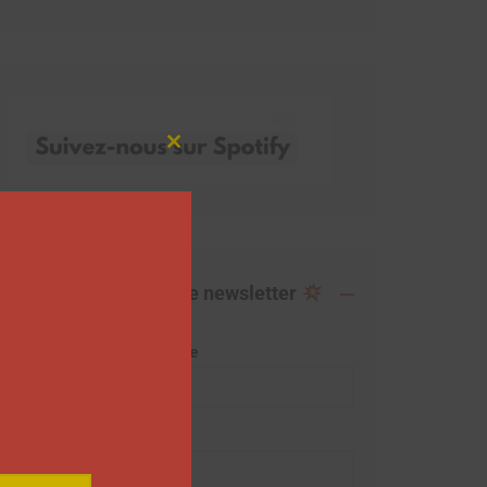
Close
this
module
Abonnez-vous à notre newsletter
Adresse de messagerie
Prénom