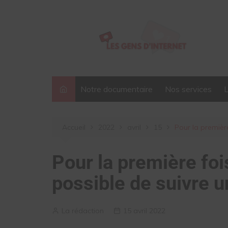
Aller
au
contenu
Notre documentaire
Nos services
Accueil
2022
avril
15
Pour la première
Pour la première fois
possible de suivre u
La rédaction
15 avril 2022