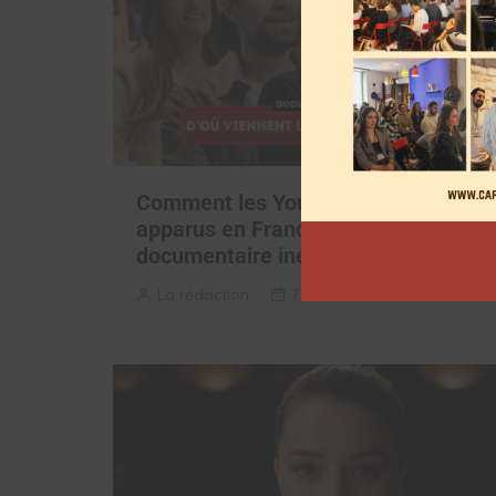
Comment les YouTubeurs sont
apparus en France, découvrez le
documentaire inédit
La rédaction
7 août 2026