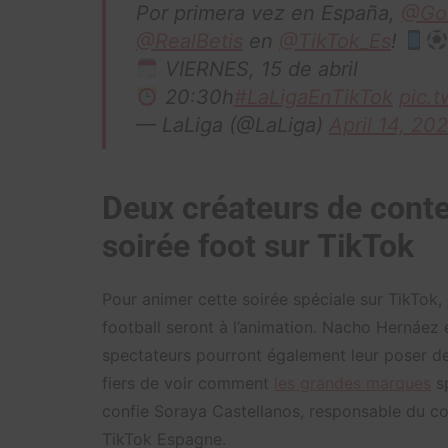
Por primera vez en España,
@Go
@RealBetis
en
@TikTok_Es
!
VIERNES, 15 de abril
20:30h
#LaLigaEnTikTok
pic.
— LaLiga (@LaLiga)
April 14, 20
Deux créateurs de cont
soirée foot sur TikTok
Pour animer cette soirée spéciale sur TikTok,
football seront à l’animation. Nacho Hernáez
spectateurs pourront également leur poser d
fiers de voir comment
les grandes marques
sp
confie Soraya Castellanos, responsable du c
TikTok Espagne.