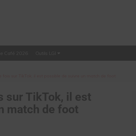
Le Café 2026
Outils LGI
Stellar, plateforme
d’influence tout-en-un
 fois sur TikTok, il est possible de suivre un match de foot
 sur TikTok, il est
n match de foot