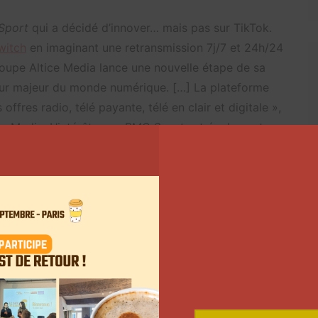
Sport
qui a décidé d’innover… mais pas sur TikTok.
witch
en imaginant une retransmission 7j/7 et 24h/24
oupe Altice Media lance une nouvelle étape de sa
teur majeur du monde numérique. […] La plateforme
fres radio, télé payante, télé en clair et digitale »,
e Media. L’intérêt pour
RMC Sport
est également
Suivant