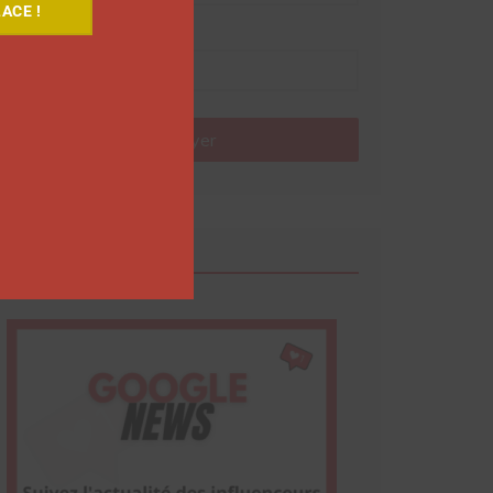
ACE !
Nom
Envoyer
Google News