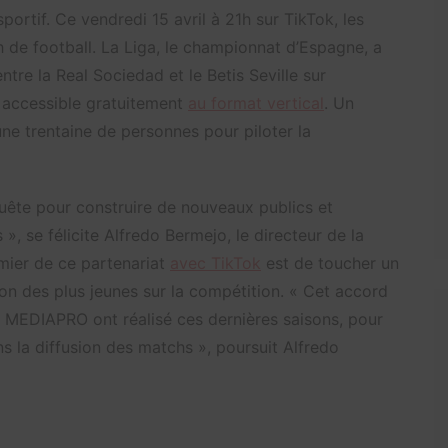
ortif. Ce vendredi 15 avril à 21h sur TikTok, les
h de football. La Liga, le championnat d’Espagne, a
tre la Real Sociedad et le Betis Seville sur
a accessible gratuitement
au format vertical
. Un
une trentaine de personnes pour piloter la
quête pour construire de nouveaux publics et
 », se félicite Alfredo Bermejo, le directeur de la
emier de ce partenariat
avec TikTok
est de toucher un
ntion des plus jeunes sur la compétition. « Cet accord
t MEDIAPRO ont réalisé ces dernières saisons, pour
ns la diffusion des matchs », poursuit Alfredo