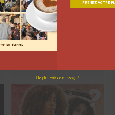
PRENEZ VOTRE PL
Comment le Grand JD a
complètement réinventé son
contenu sur YouTube
Clara Phelippeaux
6 août 2026
Ne plus voir ce message !