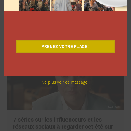
l’agence L’Intrus a « réconcilié »
marques et créateurs de contenu avec
M6
Clara Phelippeaux
6 août 2026
PRENEZ VOTRE PLACE !
Ne plus voir ce message !
7 séries sur les influenceurs et les
réseaux sociaux à regarder cet été sur