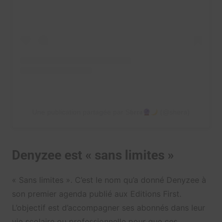
Une publication partagée par S𝖍𝖊𝖗𝖆
(@shera)
Denyzee est « sans limites »
« Sans limites ». C’est le nom qu’a donné Denyzee à
son premier agenda publié aux Editions First.
L’objectif est d’accompagner ses abonnés dans leur
vie scolaire ou professionnelle pour que ces