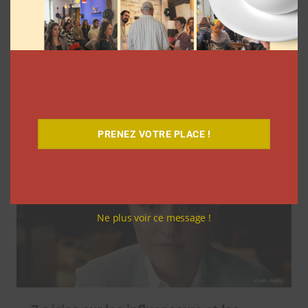
Coupe du Monde 2026: comment
l’agence L’Intrus a « réconcilié »
marques et créateurs de contenu avec
M6
Clara Phelippeaux
6 août 2026
PRENEZ VOTRE PLACE !
Ne plus voir ce message !