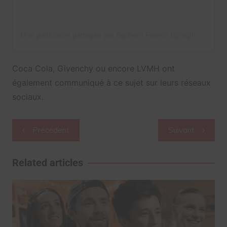
Une publication partagée par Sephora France (@sephorafrance)
Coca Cola, Givenchy ou encore LVMH ont
également communiqué à ce sujet sur leurs réseaux
sociaux.
Navigation
Précédent
Suivant
de
l’article
Related articles