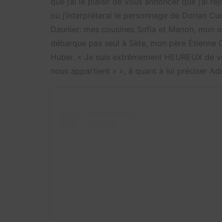
que j’ai le plaisir de vous annoncer que j’ai r
où j’interpréterai le personnage de Dorian Curt
Daunier: mes cousines Sofia et Manon, mon on
débarque pas seul à Sète, mon père Étienne Cu
Huber. « Je suis extrêmement HEUREUX de vou
nous appartient » », à quant à lui préciser Ad