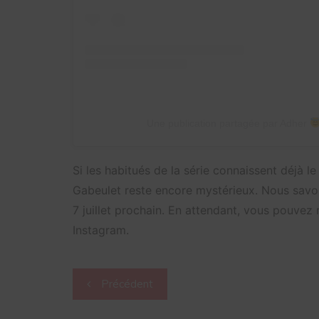
Une publication partagée par Adher
Si les habitués de la série connaissent déjà le
Gabeulet reste encore mystérieux. Nous savon
7 juillet prochain. En attendant, vous pouvez
Instagram.
Navigation
Précédent
de