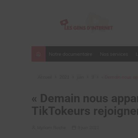
Aller
au
contenu
Notre documentaire
Nos services
Accueil
2021
juin
9
« Demain nous app
« Demain nous appar
TikTokeurs rejoignen
Myriam Roche
9 juin 2021