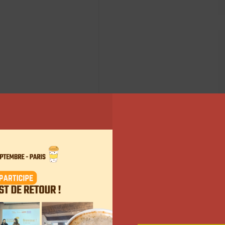
r
(@rayane_hbr)