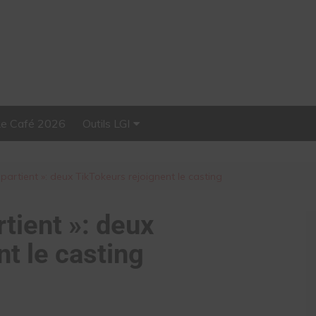
Le Café 2026
Outils LGI
Stellar, plateforme
d’influence tout-en-un
artient »: deux TikTokeurs rejoignent le casting
tient »: deux
t le casting