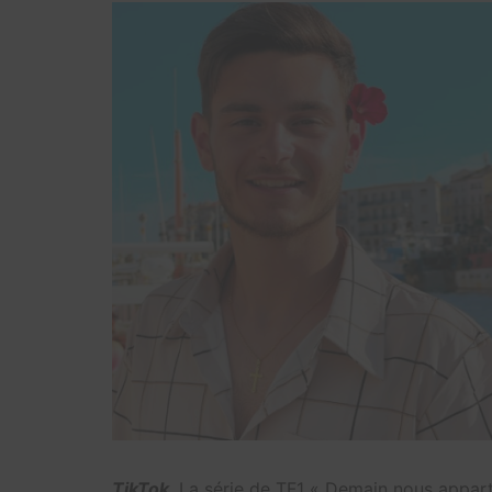
TikTok
. La série de TF1 « Demain nous appart