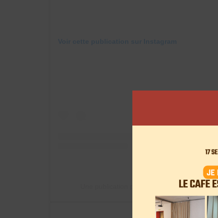
Voir cette publication sur Instagram
Une publication partagée par Rayane Hube