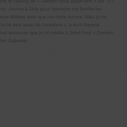
ejoint le casting de « Demain nous appartient » sur TF1
is. J’arrive à Sète pour rejoindre ma famille les
cle William ainsi que ma tante Aurore. Mais je ne
rtis sera aussi de l’aventure », a écrit Rayane
s annoncer que je m’installe à Sète! Pour « Demain
rien Gabeulet.