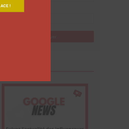
ACE !
Nom
Envoyer
Google News