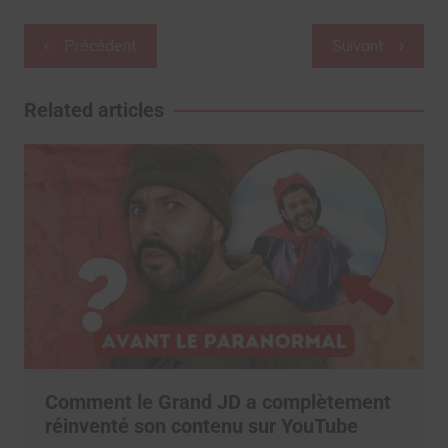
Navigation
Précédent
Suivant
de
l’article
Related articles
Comment le Grand JD a complètement
réinventé son contenu sur YouTube