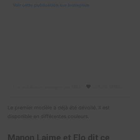
Voir cette publication sur Instagram
Une publication partagée par MILKY
CLAIRE MARNETTE (@milkywaysblueyes)
Le premier modèle a déjà été dévoilé. Il est
disponible en différentes couleurs.
Manon Laime et Elo dit ce