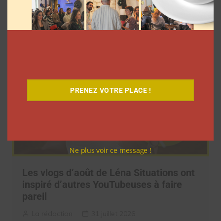
unique »
La rédaction
4 août 2026
PRENEZ VOTRE PLACE !
Ne plus voir ce message !
Les vlogs d’août de Léna Situations ont
inspiré d’autres YouTubeuses à faire
pareil
La rédaction
31 juillet 2026