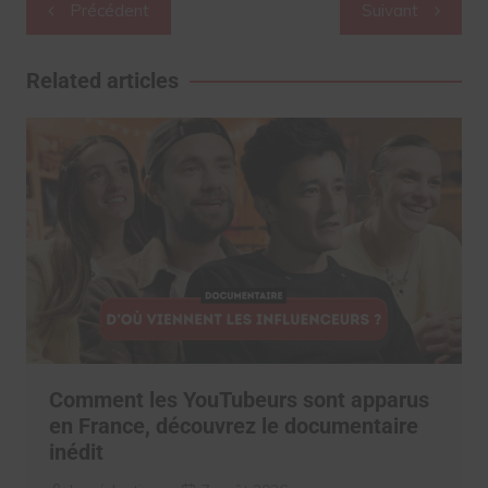
Navigation
Précédent
Suivant
de
l’article
Related articles
Comment les YouTubeurs sont apparus
en France, découvrez le documentaire
inédit