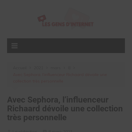
Aller
au
contenu
Accueil
2021
mars
8
Avec Sephora, l’influenceur Richaard dévoile une
collection très personnelle
Avec Sephora, l’influenceur
Richaard dévoile une collection
très personnelle
La rédaction
8 mars 2021