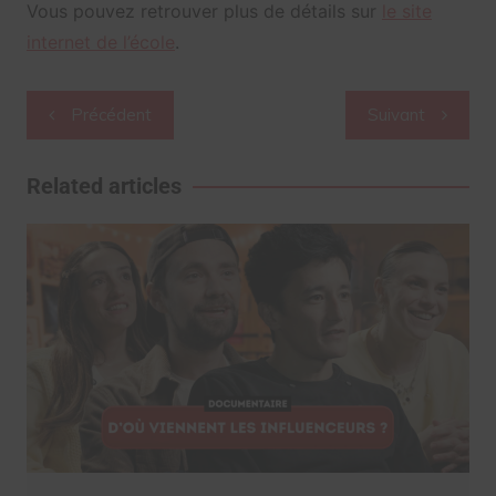
Vous pouvez retrouver plus de détails sur
le site
internet de l’école
.
Navigation
Précédent
Suivant
de
l’article
Related articles