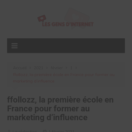
Aller
au
contenu
Accueil
2021
février
1
ffollozz, la première école en France pour former au
marketing d’influence
ffollozz, la première école en
France pour former au
marketing d’influence
La rédaction
1 février 2021