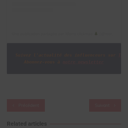
Une publication partagée par Merry clickmas
(@merryclickmas)
Suivez l'actualité des influenceurs sur
Twi
Abonnez-vous à
notre newsletter
Navigation
Précédent
Suivant
de
l’article
Related articles