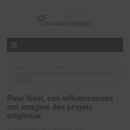
Aller
au
contenu
Accueil
2020
décembre
17
Pour Noël, ces influenceuses ont imaginé des projets
originaux
Pour Noël, ces influenceuses
ont imaginé des projets
originaux
La rédaction
17 décembre 2020