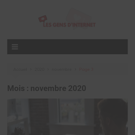
Aller
au
contenu
Accueil
2020
novembre
Page 3
Mois :
novembre 2020