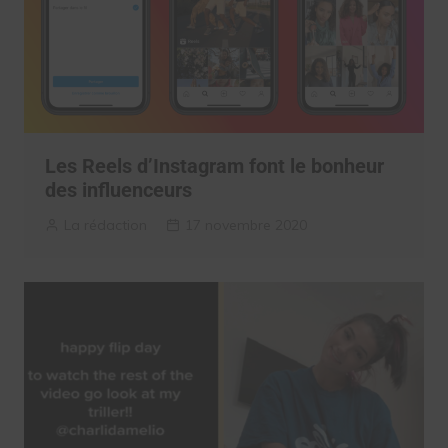
Les Reels d’Instagram font le bonheur
des influenceurs
La rédaction
17 novembre 2020