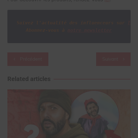
Suivez l'actualité des influenceurs sur
Twi
Abonnez-vous à
notre newsletter
Navigation
Précédent
Suivant
de
l’article
Related articles