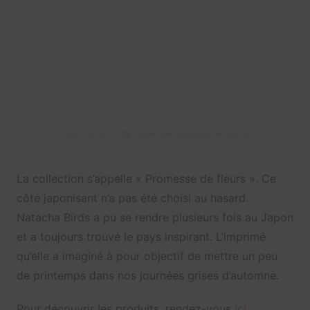
A post shared by Superbe (@superbe.paris)
La collection s’appelle « Promesse de fleurs ». Ce
côté japonisant n’a pas été choisi au hasard.
Natacha Birds a pu se rendre plusieurs fois au Japon
et a toujours trouvé le pays inspirant. L’imprimé
qu’elle a imaginé à pour objectif de mettre un peu
de printemps dans nos journées grises d’automne.
Pour découvrir les produits, rendez-vous
ici
.