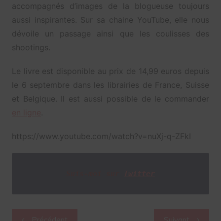
accompagnés d’images de la blogueuse toujours
aussi inspirantes. Sur sa chaine YouTube, elle nous
dévoile un passage ainsi que les coulisses des
shootings.
Le livre est disponible au prix de 14,99 euros depuis
le 6 septembre dans les librairies de France, Suisse
et Belgique. Il est aussi possible de le commander
en ligne
.
https://www.youtube.com/watch?v=nuXj-q-ZFkI
Suis-moi sur
Twitter
Navigation
Précédent
Suivant