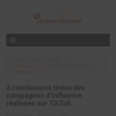
Aller
au
contenu
Accueil
2020
octobre
1
3 conclusions tirées des campagnes d’influence
réalisées sur TikTok
3 conclusions tirées des
campagnes d’influence
réalisées sur TikTok
La rédaction
1 octobre 2020