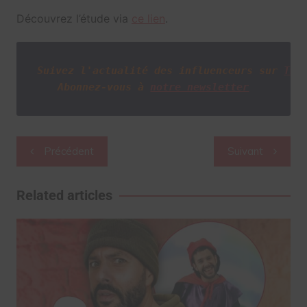
Découvrez l’étude via
ce lien
.
Suivez l'actualité des influenceurs sur
Twi
Abonnez-vous à
notre newsletter
Navigation
Précédent
Suivant
de
l’article
Related articles